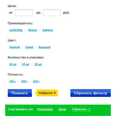
Цена:
от
до
руб.
Производитель:
LUXSTAHL
|
Regent
|
Stalgast
Цвет:
Черный
|
Синий
|
Красный
Количество в упаковке:
10 шт
|
15 шт
|
20 шт
Потность:
150 г
|
200 г
|
220 г
Показать
Сбросить фильтр
Найдено:
0
Сортировать по:
Названию
Цене
Сбросить