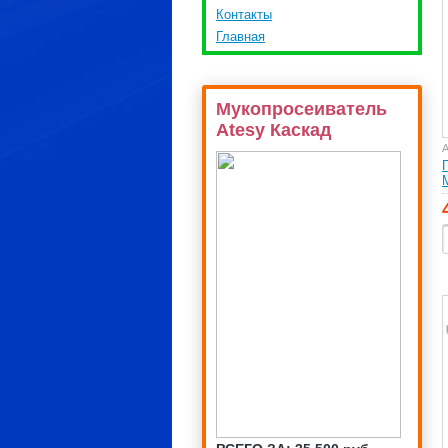
Контакты
Главная
Мукопросеиватель
Atesy Каскад
А