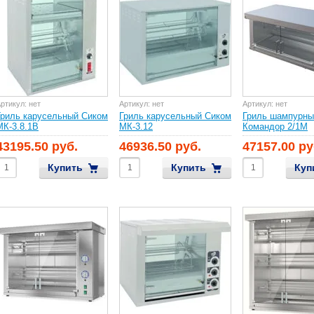
ртикул:
нет
Артикул:
нет
Артикул:
нет
Гриль карусельный Сиком
Гриль карусельный Сиком
Гриль шампурны
МК-3.8.1В
МК-3.12
Командор 2/1М
43195.50 руб.
46936.50 руб.
47157.00 ру
Купить
Купить
Куп