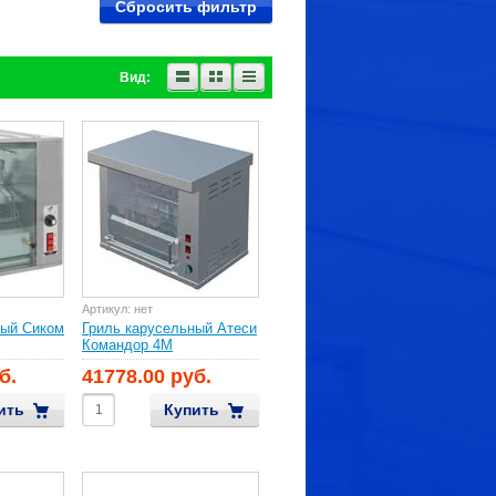
Сбросить фильтр
Вид:
Артикул:
нет
ный Сиком
Гриль карусельный Атеси
Командор 4М
б.
41778.00 руб.
ить
Купить