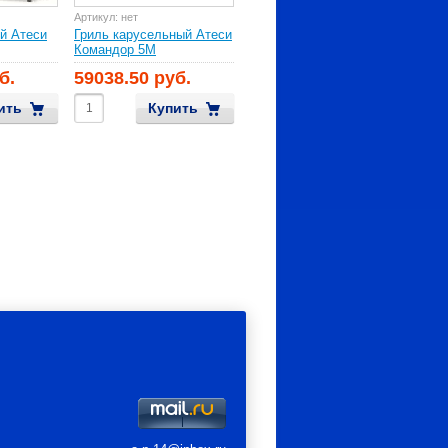
Артикул:
нет
й Атеси
Гриль карусельный Атеси
Командор 5М
б.
59038.50 руб.
ить
Купить