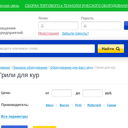
атная связь
СБОРКА ТОРГОВОГО и ТЕХНОЛОГИЧЕСКОГО ОБОРУДОВАН
Логин:
Пароль:
снащение
предприятий.
Регистрация
Забыли пароль?
лавная
\
Пищевое оборудование
\
Оборудование для фаст-фуд
\
Грили для кур
Грили для кур
Цена:
от
до
руб.
Производитель:
Atesy
|
Barros
|
Pyhl
|
Rollergrill
|
Сиком
Все параметры