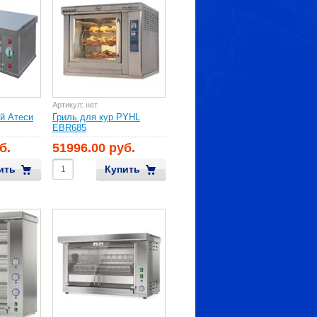
Артикул:
нет
й Атеси
Гриль для кур PYHL
EBR685
б.
51996.00 руб.
ить
Купить