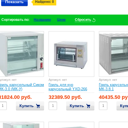
Показать
Найдено:
0
Сортировать по:
Названию
Цене
Сбросить
ртикул:
нет
Артикул:
нет
Артикул:
нет
Гриль карусельный Сиком
Гриль для кур
Гриль карусель
МК-3.0 (МК-У)
карусельный YXD-266
МК-3.8.1
31824.00 руб.
32389.50 руб.
40435.50 ру
Купить
Купить
Куп