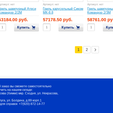
ртикул:
нет
Артикул:
нет
Артикул:
нет
Гриль шампурный Атеси
Гриль карусельный Сиком
Гриль шампурны
Командор 2/2М
МК-8.8
Командор 2/3М
53184.00 руб.
57178.50 руб.
58761.00 ру
Купить
Купить
Куп
1
2
 заказ вы сможете самостоятельно
чить на нашем складе:
осква (Химки) мкр. Сходня, ул. Некрасова,
алуга, ул. Болдина, д.89 корп.1
 для справок +7(920) 872-14-77