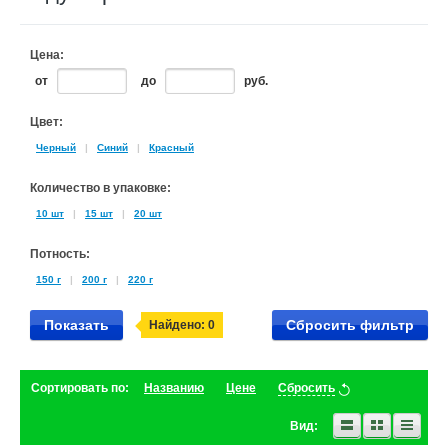
Цена:
от
до
руб.
Цвет:
Черный
|
Синий
|
Красный
Количество в упаковке:
10 шт
|
15 шт
|
20 шт
Потность:
150 г
|
200 г
|
220 г
Показать
Сбросить фильтр
Найдено:
0
Сортировать по:
Названию
Цене
Сбросить
Вид: