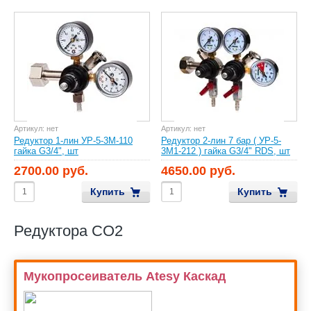
Артикул:
нет
Артикул:
нет
Редуктор 1-лин УР-5-3М-110
Редуктор 2-лин 7 бар ( УР-5-
гайка G3/4", шт
3М1-212 ) гайка G3/4" RDS, шт
2700.00 руб.
4650.00 руб.
Купить
Купить
Редуктора CO2
Мукопросеиватель Atesy Каскад