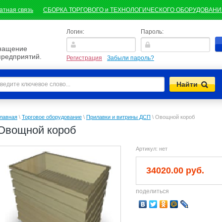
атная связь
СБОРКА ТОРГОВОГО и ТЕХНОЛОГИЧЕСКОГО ОБОРУДОВАН
Логин:
Пароль:
снащение
предприятий.
Регистрация
Забыли пароль?
лавная
\
Торговое оборудование
\
Прилавки и витрины ДСП
\
Овощной короб
Овощной короб
Артикул:
нет
34020.00 руб.
поделиться