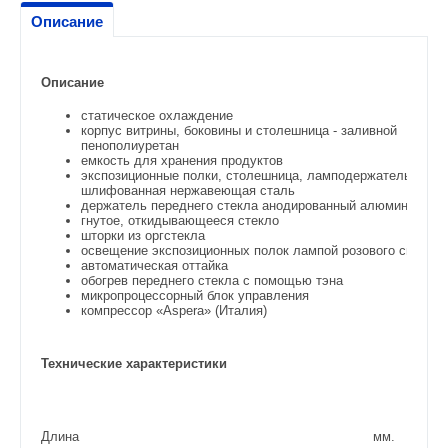
Описание
Описание
статическое охлаждение
корпус витрины, боковины и столешница - заливной
пенополиуретан
емкость для хранения продуктов
экспозиционные полки, столешница, ламподержатель –
шлифованная нержавеющая сталь
держатель переднего стекла анодированный алюминий
гнутое, откидывающееся стекло
шторки из оргстекла
освещение экспозиционных полок лампой розового света
автоматическая оттайка
обогрев переднего стекла с помощью тэна
микропроцессорный блок управления
компрессор «Aspera» (Италия)
Технические характеристики
Длина
мм.