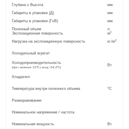
Глубина x Высота
мм.
Габариты в упаковке (Д)
мм.
Габариты в упаковке (ГxВ)
мм.
Полезный объем
л.
2
Экспозиционная поверхность
м
2
Нагрузка на экспозиционную поверхность
кг./м
Холодильный агрегат
Холодопроизводительность
Вт.
o
o
(при t кипения -15
C,t конд +54,4
C)
Хладагент
o
Температура внутри полезного объема
С
Размораживание
Номинальное напряжение / частота
Номинальная мощность
Вт.