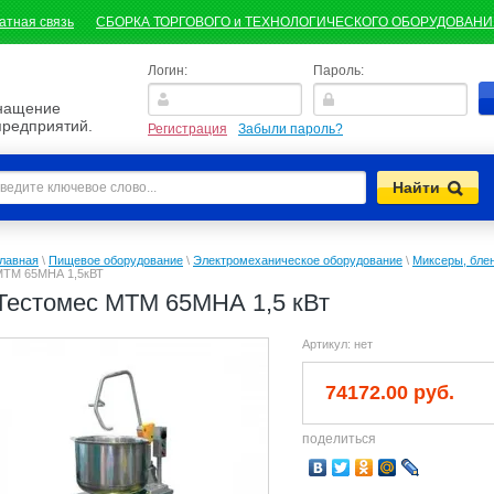
атная связь
СБОРКА ТОРГОВОГО и ТЕХНОЛОГИЧЕСКОГО ОБОРУДОВАН
Логин:
Пароль:
снащение
предприятий.
Регистрация
Забыли пароль?
лавная
\
Пищевое оборудование
\
Электромеханическое оборудование
\
Миксеры, бле
МТМ 65МНА 1,5кВТ
Тестомес МТМ 65МНА 1,5 кВт
Артикул:
нет
74172.00 руб.
поделиться