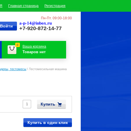
ИЯ
Главная страница
Регистрация
Пн-Пт. 09:00-18:00
a-p-14@inbox.ru
+7-920-872-14-77
0
Ваша корзина
Товаров нет
ндеры, тестомесы
\
Тестомесильная машина
Купить
Купить в один клик