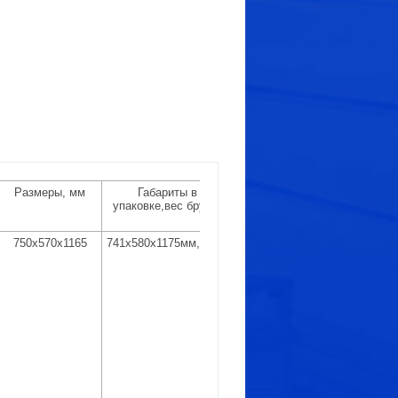
Размеры, мм
Габариты в
упаковке,вес брутто
750х570х1165
741х580х1175мм,155кг