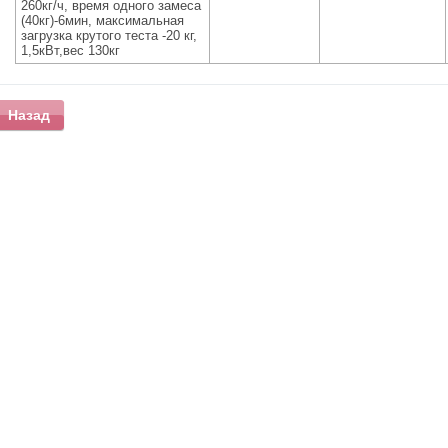
260кг/ч, время одного замеса
(40кг)-6мин, максимальная
загрузка крутого теста -20 кг,
1,5кВт,вес 130кг
Назад