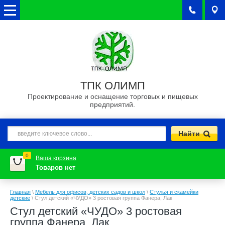
ТПК ОЛИМП
Проектирование и оснащение торговых и пищевых
предприятий.
0
Ваша корзина
Товаров нет
Главная
\
Мебель для офисов, детских садов и школ
\
Стулья и скамейки
детские
\
Стул детский «ЧУДО» 3 ростовая группа Фанера, Лак
Стул детский «ЧУДО» 3 ростовая
группа Фанера, Лак