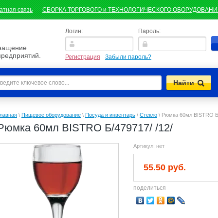
атная связь
СБОРКА ТОРГОВОГО и ТЕХНОЛОГИЧЕСКОГО ОБОРУДОВАН
Логин:
Пароль:
снащение
предприятий.
Регистрация
Забыли пароль?
лавная
\
Пищевое оборудование
\
Посуда и инвентарь
\
Стекло
\
Рюмка 60мл BISTRO Б/
Рюмка 60мл BISTRO Б/479717/ /12/
Артикул:
нет
55.50 руб.
поделиться