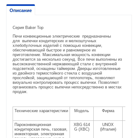
Описание
Серия Baker Top
Печи конвекционные электрические предназначены
для выпечки кондитерских и мелкоштучных
хлебобулочных изделий с помощью конвекции,
обеспечивающей быстрое и равномерное их
приготовление. Максимальная мощность конвекции
достигается за несколько секунд. Все печи выполнены из
высококачественной нержавеющей стали с внутренней
подсветкой, оснащены таймером. Дверцы изготовленные
из двойного термостойкого стекла с воздушной
прослойкой, защищающей от теплопотерь, позволяют
визуально контролировать процесс выпечки. Позволяют
организовать процесс выпечки непосредственно в местах
продаж.
Технические характеристики
Модель
Фирма
Разм
Пароконвекционная
XBG 614
UNOX
860х9
кондитерская печь, газовая,
G (XBC)
(Италия)
инжекторная, электронная