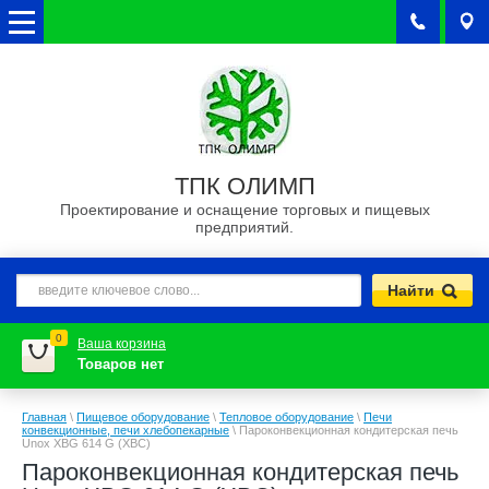
ТПК ОЛИМП
Проектирование и оснащение торговых и пищевых
предприятий.
0
Ваша корзина
Товаров нет
Главная
\
Пищевое оборудование
\
Тепловое оборудование
\
Печи
конвекционные, печи хлебопекарные
\
Пароконвекционная кондитерская печь
Unox XBG 614 G (XBC)
Пароконвекционная кондитерская печь