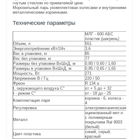
гнутым стеклом по приемлемой цене.
Морозильный ларь укомплектован колесами и внутренними
металлическими корзинками.
Технические параметры
МЛГ - 600 АБС
пластик (шагрень)
Объем, л
551
Энергопотребление кВт/24ч
3,6
Вес в упаковке, кг
85
Вес без упаковки, кг
77
Размеры без упаковки ВхШхД, м
0,80 / 0,60 / 1,60
Размеры в упаковке ВхШхД, м
0,85 / 0,65 / 1,65
Мощность, Вт
271
Напряжение В / Гц
220 / 50
Фреон
R 134 a
t, окружающего воздуха С°
от + 5 до + 32
t - режим С°
от - 18 до - 25
корзина - 6, колеса -
Комплектация ларя
4
Регулировка
электромеханическая
оцинкованный мет-л
с полимерным
Металл
покрытием Ral 9003
(белый)
синий, серый,
Цвет пластика
красный