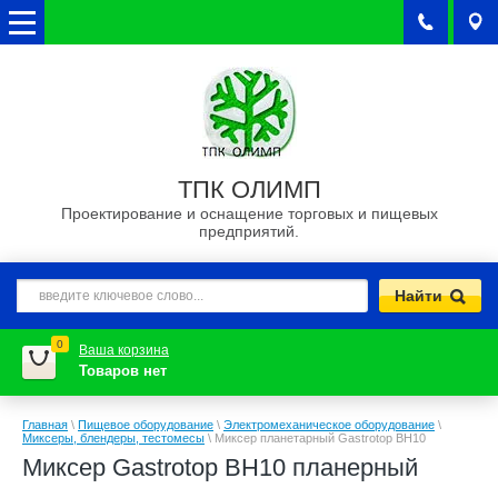
ТПК ОЛИМП
Проектирование и оснащение торговых и пищевых
предприятий.
0
Ваша корзина
Товаров нет
Главная
\
Пищевое оборудование
\
Электромеханическое оборудование
\
Миксеры, блендеры, тестомесы
\
Миксер планетарный Gastrotop BH10
Миксер Gastrotop BH10 планерный