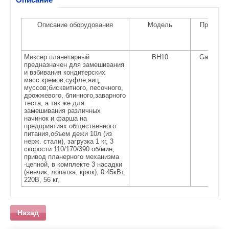
Описание оборудования
Модель
Производ
поста
Миксер планетарный
BH10
Gastrotop
предназначен для замешивания
и взбивания кондитерских
масс:кремов,суфле,яиц,
муссов;бисквитного, песочного,
дрожжевого, блинного,заварного
теста, а так же для
замешивания различных
начинок и фарша на
предприятиях общественного
питания,объем дежи 10л (из
нерж. стали), загрузка 1 кг, 3
скорости 110/170/390 об/мин,
привод планерного механизма
-цепной, в комплекте 3 насадки
(венчик, лопатка, крюк), 0.45кВт,
220В, 56 кг,
Назад