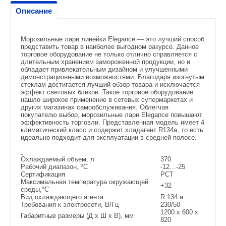
Описание
Морозильные лари линейки Elegance — это лучший способ
представить товар в наиболее выгодном ракурсе. Данное
торговое оборудование не только отлично справляется с
длительным хранением замороженной продукции, но и
обладает привлекательным дизайном и улучшенными
демонстрационными возможностями. Благодаря изогнутым
стеклам достигается лучший обзор товара и исключается
эффект световых бликов. Такое торговое оборудование
нашло широкое применение в сетевых супермаркетах и
других магазинах самообслуживания. Облегчая
покупателю выбор, морозильные лари Elegance повышают
эффективность торговли. Представленная модель имеет 4
климатический класс и содержит хладагент R134a, то есть
идеально подходит для эксплуатации в средней полосе.
Охлаждаемый объем, л
370
Рабочий диапазон, ºC
-12…-25
Сертификация
РСТ
Максимальная температура окружающей
+32
среды,ºC
Вид охлаждающего агента
R 134 a
Требования к электросети, В/Гц
230/50
1200 х 600 х
Габаритные размеры (Д x Ш x В), мм
820