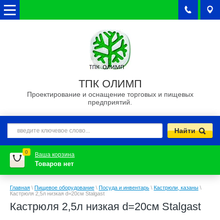
ТПК ОЛИМП
Проектирование и оснащение торговых и пищевых
предприятий.
0
Ваша корзина
Товаров нет
Главная
\
Пищевое оборудование
\
Посуда и инвентарь
\
Кастрюли, казаны
\
Кастрюля 2,5л низкая d=20см Stalgast
Кастрюля 2,5л низкая d=20см Stalgast