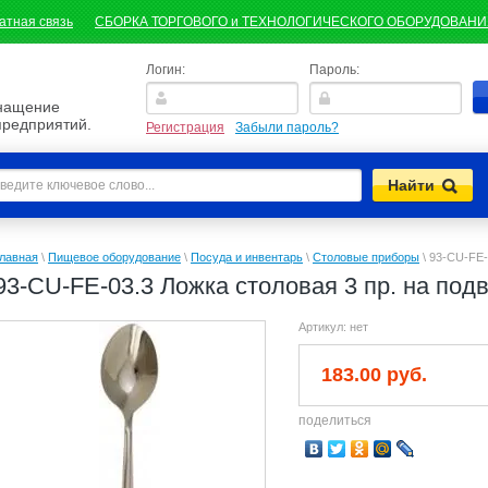
атная связь
СБОРКА ТОРГОВОГО и ТЕХНОЛОГИЧЕСКОГО ОБОРУДОВАН
Логин:
Пароль:
снащение
предприятий.
Регистрация
Забыли пароль?
лавная
\
Пищевое оборудование
\
Посуда и инвентарь
\
Столовые приборы
\
93-CU-FE-
93-CU-FE-03.3 Ложка столовая 3 пр. на под
Артикул:
нет
183.00 руб.
поделиться