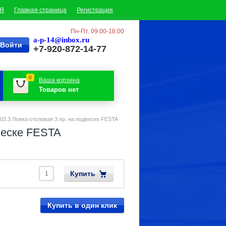
ИЯ
Главная страница
Регистрация
Пн-Пт. 09:00-18:00
a-p-14@inbox.ru
+7-920-872-14-77
0
Ваша корзина
Товаров нет
03.3 Ложка столовая 3 пр. на подвеске FESTA
веске FESTA
Купить
Купить в один клик